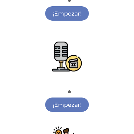
Actividades de Pintura Infantil Getafe
¡Empezar!
Radio y Cine
Academia de Cine Getafe
¡Empezar!