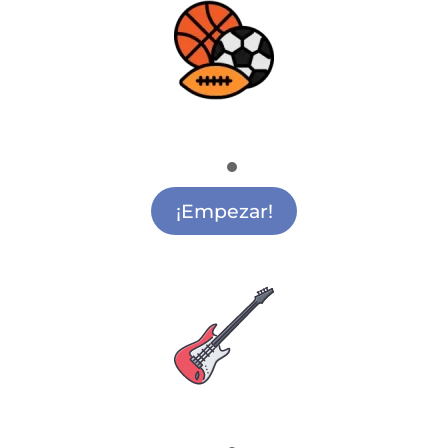
Deporte
Actividades Extraescolares Deportivas Getafe
¡Empezar!
Escuela de Música