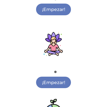
Academia de Teatro Getafe
¡Empezar!
Mindfulness
Clases de Mindfulness Getafe
¡Empezar!