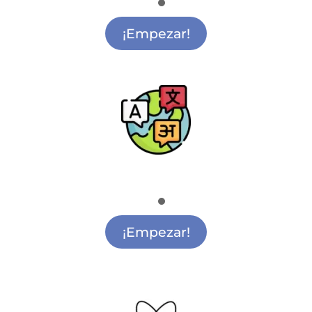
Música para Colegios Getafe
¡Empezar!
Escuela de Idiomas
Academia de Idiomas Getafe
¡Empezar!