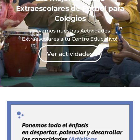
Extraescolares de
Fútbol
para
Colegios
¡Llevamos nuestras Actividades
Extraescolares a tu Centro Educativo!
Ver actividades