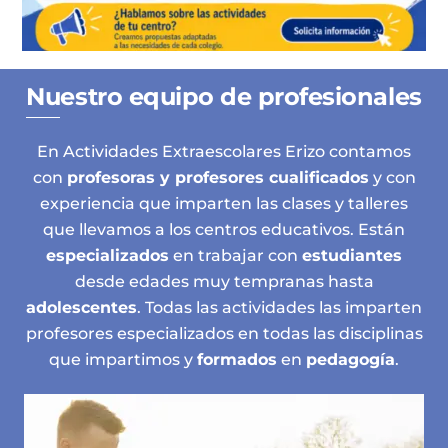
Nuestro equipo de profesionales
En Actividades Extraescolares Erizo contamos
con
profesoras y profesores cualificados
y con
experiencia que imparten las clases y talleres
que llevamos a los centros educativos. Están
especializados
en trabajar con
estudiantes
desde edades muy tempranas hasta
adolescentes
. Todas las actividades las imparten
profesores especializados en todas las disciplinas
que impartimos y
formados
en
pedagogía
.