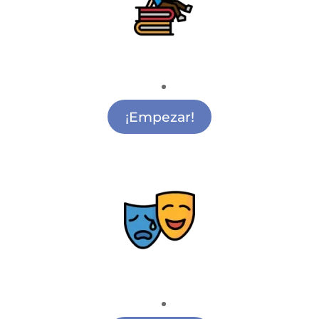
Apoyo Escolar
Apoyo Escolar Vicáñvaro
¡Empezar!
Teatro
Academia de Teatro Vicálvaro