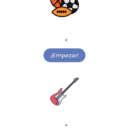
Deporte
Actividades Extraescolares Deportivas
Vicálvaro
¡Empezar!
Escuela de Música
Música para Colegios Vicálvaro