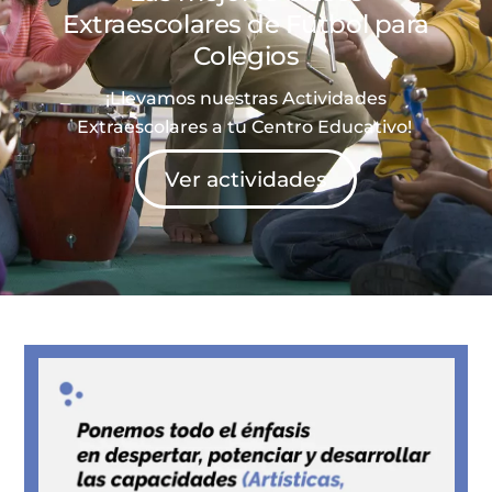
Extraescolares de
Fútbol
para
Colegios
¡Llevamos nuestras Actividades
Extraescolares a tu Centro Educativo!
Ver actividades