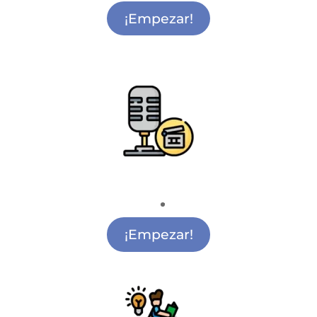
¡Empezar!
Radio y Cine
Academia de Cine Vicálvaro
¡Empezar!