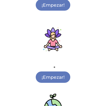
¡Empezar!
Mindfulness
Clases de Mindfulness Vicálvaro
¡Empezar!