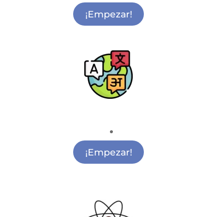
¡Empezar!
Escuela de Idiomas
Academia de Idiomas Vicálvaro
¡Empezar!