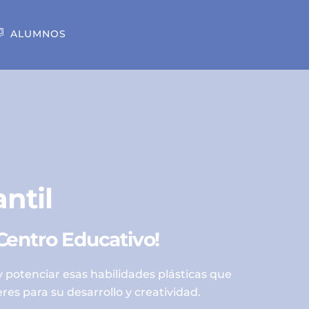
ALUMNOS
ntil
 Centro Educativo!
 potenciar esas habilidades plásticas que
es para su desarrollo y creatividad.