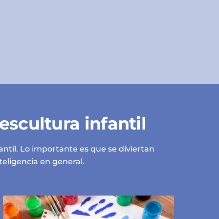
escultura infantil
til. Lo importante es que se diviertan
teligencia en general.