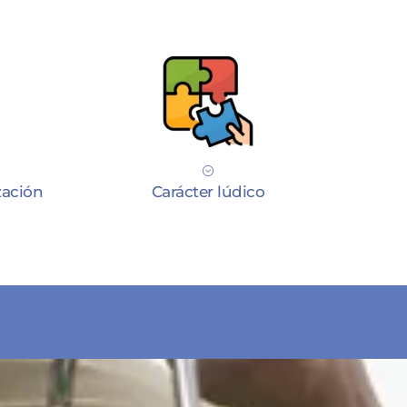
zación
Carácter lúdico