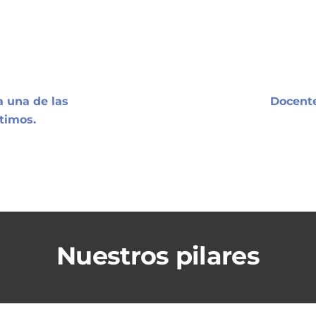
 una de las
Docent
timos.
Nuestros pilares