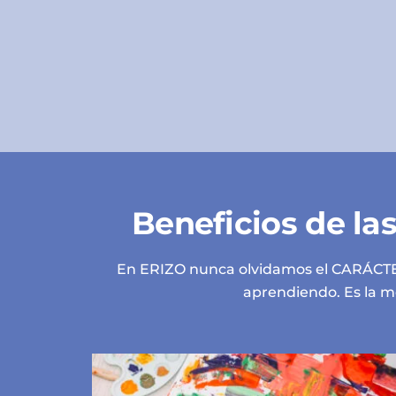
Beneficios de las
En ERIZO nunca olvidamos el CARÁCTER 
aprendiendo. Es la me