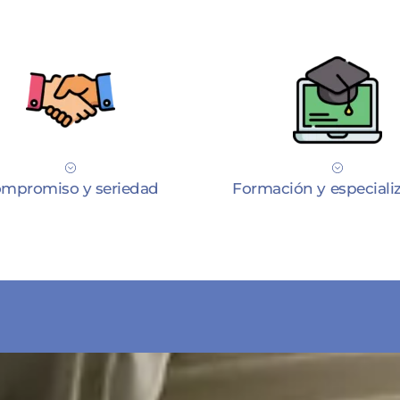
mpromiso y seriedad
Formación y especiali