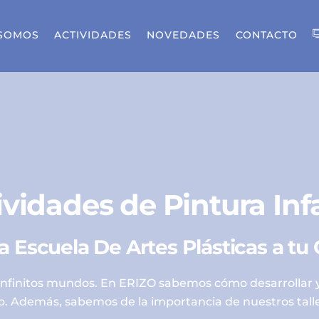
 SOMOS
ACTIVIDADES
NOVEDADES
CONTACTO
ividades de Pintura Infa
 Escuela De Artes Plásticas a tu
infinitos mundos. En ERIZO sabemos cómo desarrollar y
ro. Además, sabemos de la importancia de nuestros taller