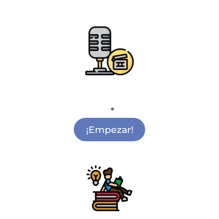
Radio y Cine
Academia de Cine Alcobendas
¡Empezar!