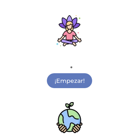
Mindfulness
Clases de Mindfulness Alcobendas
¡Empezar!