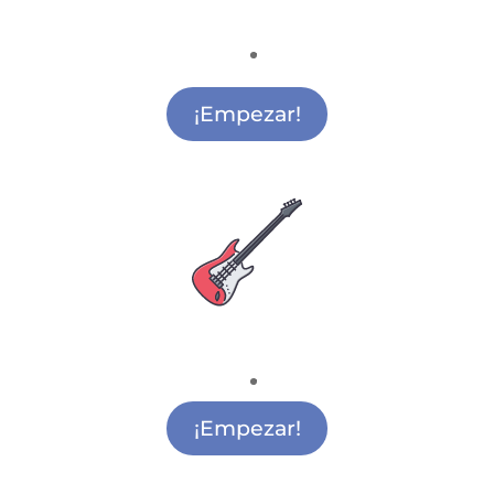
Deporte
Actividades Extraescolares Deportivas
Alcobendas
¡Empezar!
Escuela de Música
Música para Colegios Alcobendas
¡Empezar!