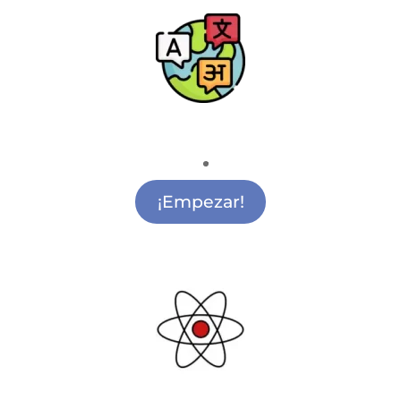
Escuela de Idiomas
Academia de Idiomas Alcobendas
¡Empezar!