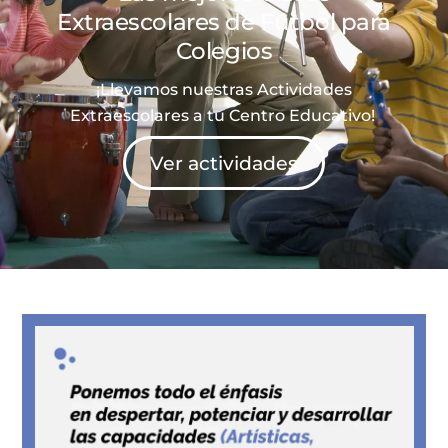
Extraescolares de
Fútbol
para
Colegios
¡Llevamos nuestras Actividades
Extraescolares a tu Centro Educativo!
Ver actividades