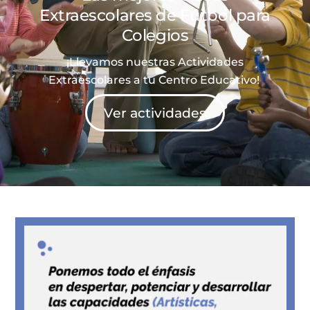
Extraescolares de
Fútbol
para
Colegios
¡Llevamos nuestras Actividades
Extraescolares a tu Centro Educativo!
Ver actividades