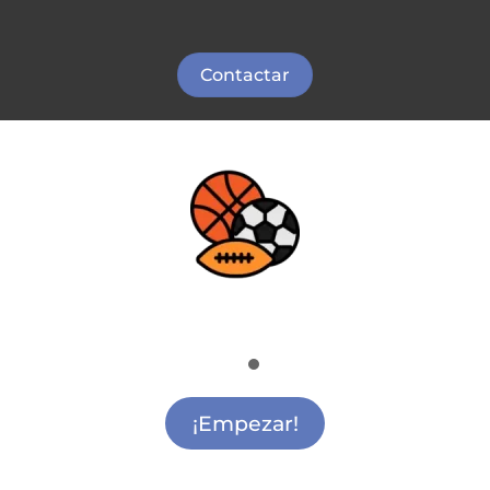
Contactar
Deporte
Actividades Extraescolares Deportivas Alcalá
de Henares
¡Empezar!