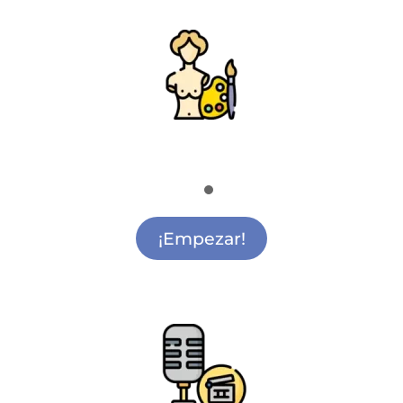
Pintura y Escultura
Actividades de Pintura Infantil Alcalá de
Henares
¡Empezar!