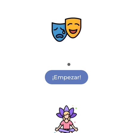
Teatro
Academia de Teatro Alcalá de Henares
¡Empezar!