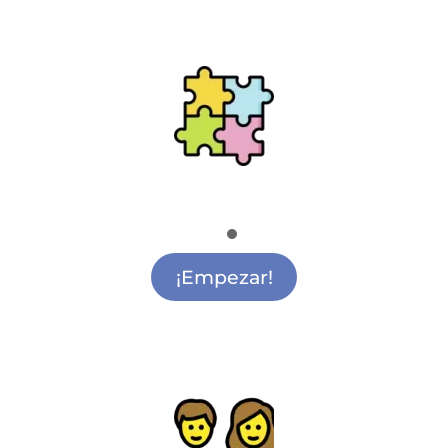
Ludoteca
Actividades para Ludoteca Alcalá de Henares
¡Empezar!