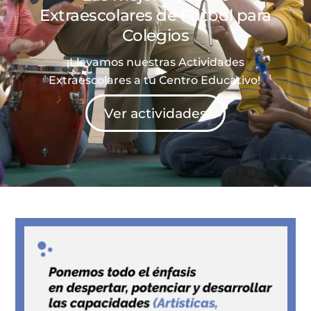
Extraescolares de
Fútbol
para
Colegios
¡Llevamos nuestras Actividades
Extraescolares a tu Centro Educativo!
Ver actividades