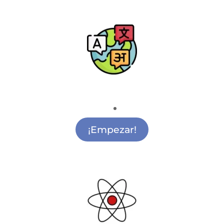
Escuela de Idiomas
Academia de Idiomas Ciudad Lineal
¡Empezar!