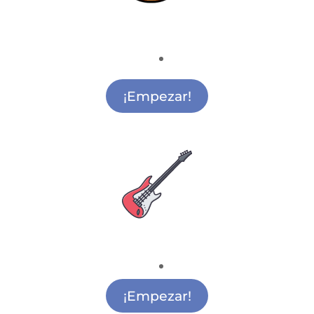
Deporte
Actividades Extraescolares Deportivas Ciudad
Lineal
¡Empezar!
Escuela de Música
Música para Colegios Ciudad Lineal
¡Empezar!