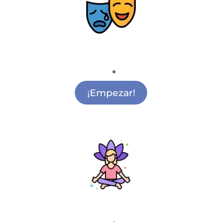
Teatro
Academia de Teatro Sol
¡Empezar!
Mindfulness