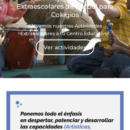
Extraescolares de
Fútbol
para
Colegios
¡Llevamos nuestras Actividades
Extraescolares a tu Centro Educativo!
Ver actividades