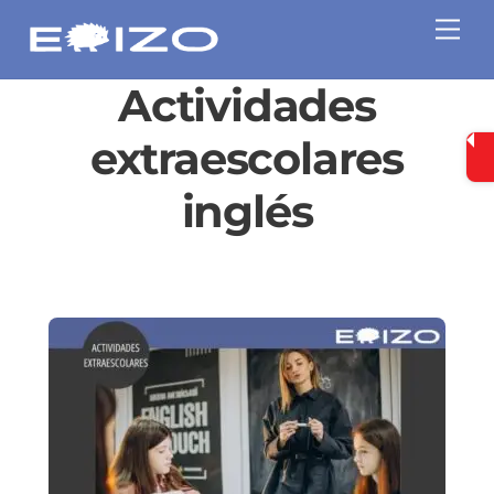
Skip
Me
to
content
Actividades
extraescolares
inglés