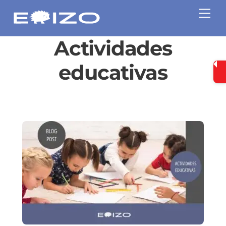
Skip
Me
to
content
Actividades
educativas