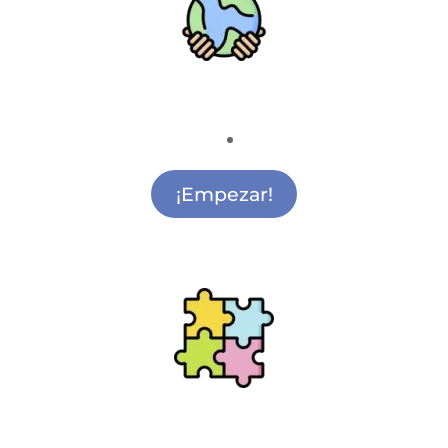
Medio Ambiente
Actividades de Medio Ambiente San
Sebastián de los Reyes
¡Empezar!
Ludoteca