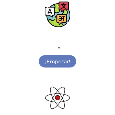
Escuela de Idiomas
Academia de Idiomas San Sebastián de los
Reyes
¡Empezar!